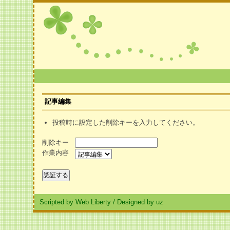
記事編集
投稿時に設定した削除キーを入力してください。
削除キー
作業内容
Scripted by Web Liberty
/
Designed by uz