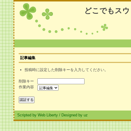
どこでもスウ
記事編集
投稿時に設定した削除キーを入力してください。
削除キー
作業内容
Scripted by Web Liberty
/
Designed by uz