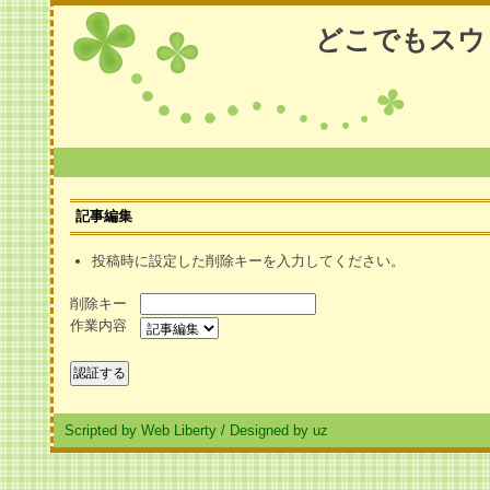
どこでもスウ
記事編集
投稿時に設定した削除キーを入力してください。
削除キー
作業内容
Scripted by Web Liberty
/
Designed by uz