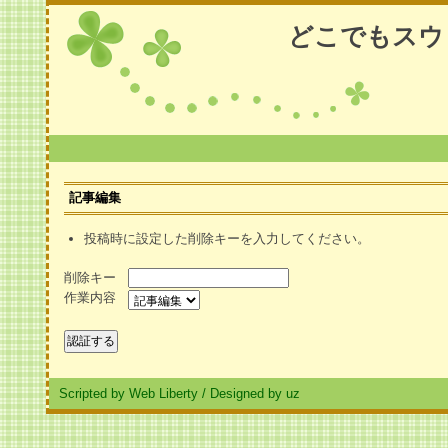
どこでもスウ
記事編集
投稿時に設定した削除キーを入力してください。
削除キー
作業内容
Scripted by Web Liberty
/
Designed by uz