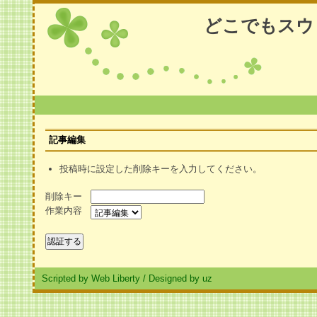
どこでもスウ
記事編集
投稿時に設定した削除キーを入力してください。
削除キー
作業内容
Scripted by Web Liberty
/
Designed by uz