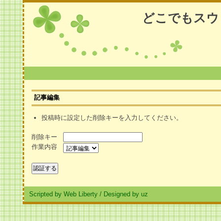
どこでもスウ
記事編集
投稿時に設定した削除キーを入力してください。
削除キー
作業内容
Scripted by Web Liberty
/
Designed by uz