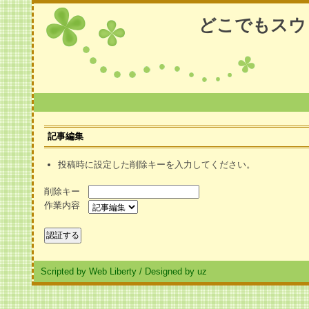
どこでもスウ
記事編集
投稿時に設定した削除キーを入力してください。
削除キー
作業内容
Scripted by Web Liberty
/
Designed by uz