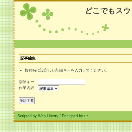
どこでもスウ
記事編集
投稿時に設定した削除キーを入力してください。
削除キー
作業内容
Scripted by Web Liberty
/
Designed by uz