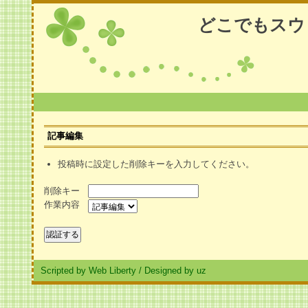
どこでもスウ
記事編集
投稿時に設定した削除キーを入力してください。
削除キー
作業内容
Scripted by Web Liberty
/
Designed by uz