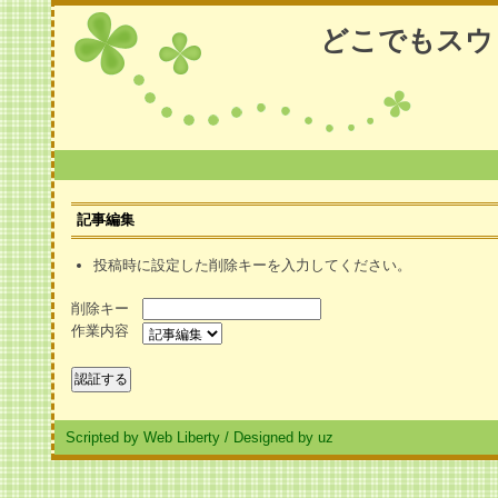
どこでもスウ
記事編集
投稿時に設定した削除キーを入力してください。
削除キー
作業内容
Scripted by Web Liberty
/
Designed by uz