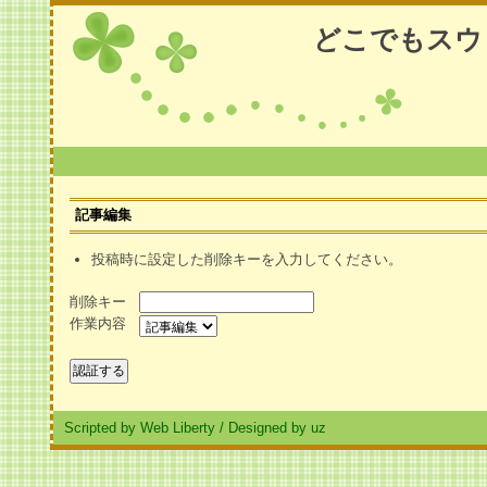
どこでもスウ
記事編集
投稿時に設定した削除キーを入力してください。
削除キー
作業内容
Scripted by Web Liberty
/
Designed by uz