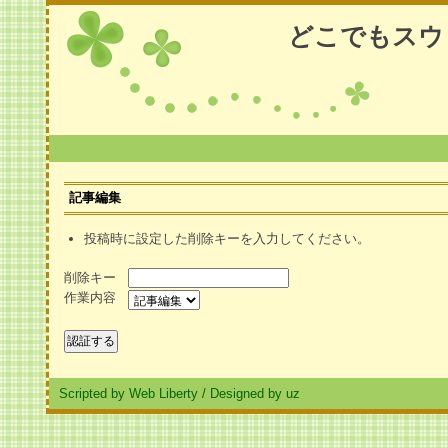
どこでもスウ
記事編集
投稿時に設定した削除キーを入力してください。
削除キー
作業内容
Scripted by Web Liberty
/
Designed by uz