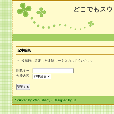
どこでもスウ
記事編集
投稿時に設定した削除キーを入力してください。
削除キー
作業内容
Scripted by Web Liberty
/
Designed by uz