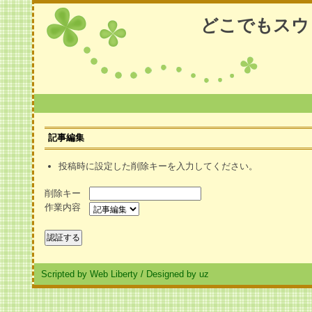
どこでもスウ
記事編集
投稿時に設定した削除キーを入力してください。
削除キー
作業内容
Scripted by Web Liberty
/
Designed by uz