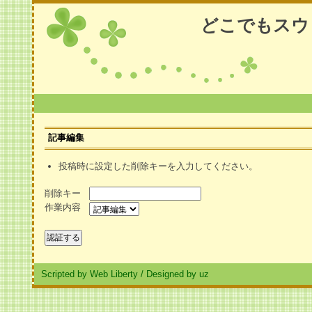
どこでもスウ
記事編集
投稿時に設定した削除キーを入力してください。
削除キー
作業内容
Scripted by Web Liberty
/
Designed by uz