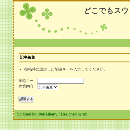
どこでもスウ
記事編集
投稿時に設定した削除キーを入力してください。
削除キー
作業内容
Scripted by Web Liberty
/
Designed by uz