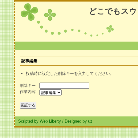
どこでもスウ
記事編集
投稿時に設定した削除キーを入力してください。
削除キー
作業内容
Scripted by Web Liberty
/
Designed by uz