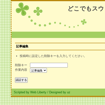
どこでもスウ
記事編集
投稿時に設定した削除キーを入力してください。
削除キー
作業内容
Scripted by Web Liberty
/
Designed by uz