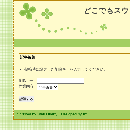
どこでもスウ
記事編集
投稿時に設定した削除キーを入力してください。
削除キー
作業内容
Scripted by Web Liberty
/
Designed by uz