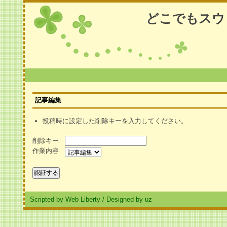
どこでもスウ
記事編集
投稿時に設定した削除キーを入力してください。
削除キー
作業内容
Scripted by Web Liberty
/
Designed by uz