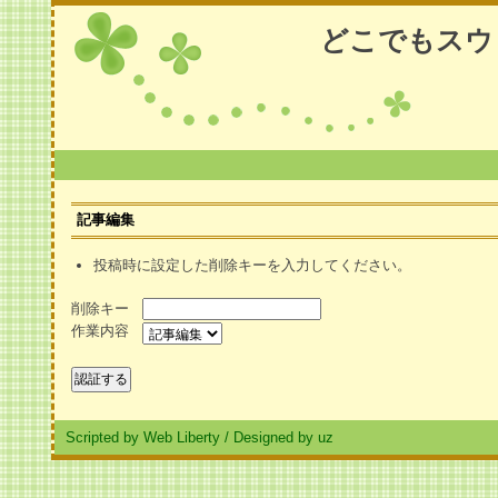
どこでもスウ
記事編集
投稿時に設定した削除キーを入力してください。
削除キー
作業内容
Scripted by Web Liberty
/
Designed by uz