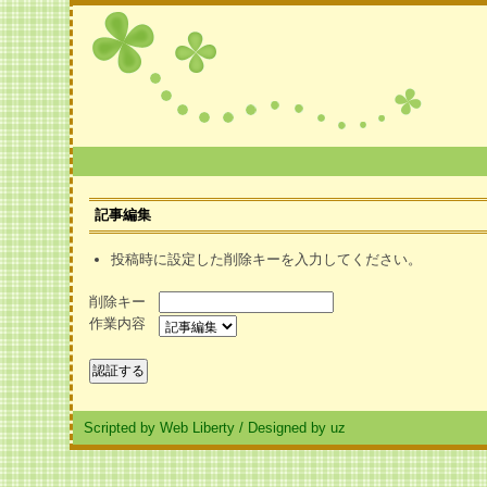
記事編集
投稿時に設定した削除キーを入力してください。
削除キー
作業内容
Scripted by Web Liberty
/
Designed by uz