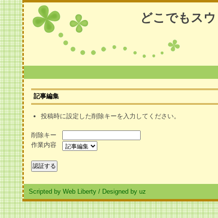
どこでもスウ
記事編集
投稿時に設定した削除キーを入力してください。
削除キー
作業内容
Scripted by Web Liberty
/
Designed by uz