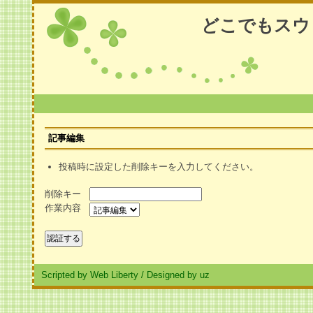
どこでもスウ
記事編集
投稿時に設定した削除キーを入力してください。
削除キー
作業内容
Scripted by Web Liberty
/
Designed by uz