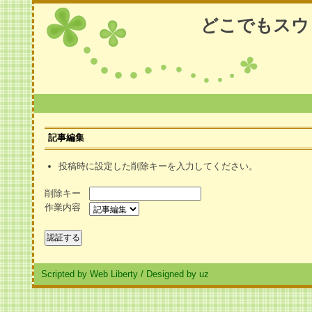
どこでもスウ
記事編集
投稿時に設定した削除キーを入力してください。
削除キー
作業内容
Scripted by Web Liberty
/
Designed by uz