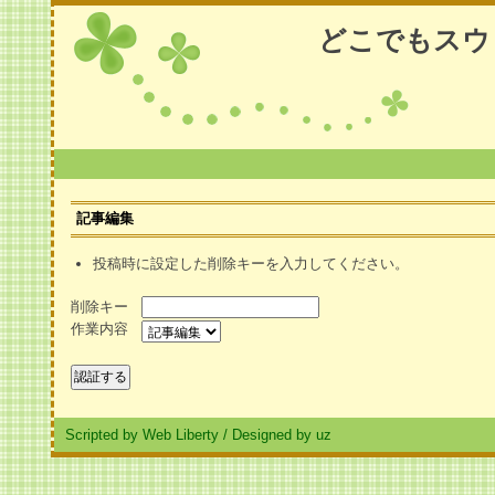
どこでもスウ
記事編集
投稿時に設定した削除キーを入力してください。
削除キー
作業内容
Scripted by Web Liberty
/
Designed by uz