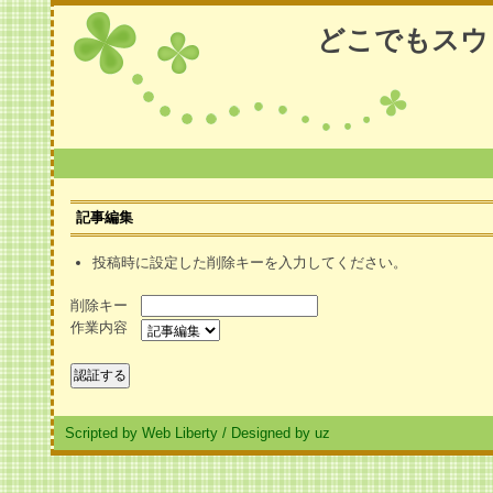
どこでもスウ
記事編集
投稿時に設定した削除キーを入力してください。
削除キー
作業内容
Scripted by Web Liberty
/
Designed by uz