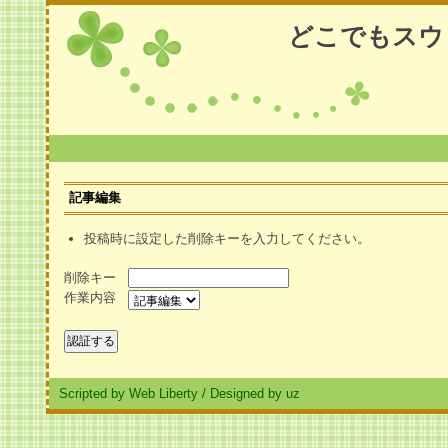
どこでもスウ
記事編集
投稿時に設定した削除キーを入力してください。
削除キー
作業内容
Scripted by Web Liberty
/
Designed by uz