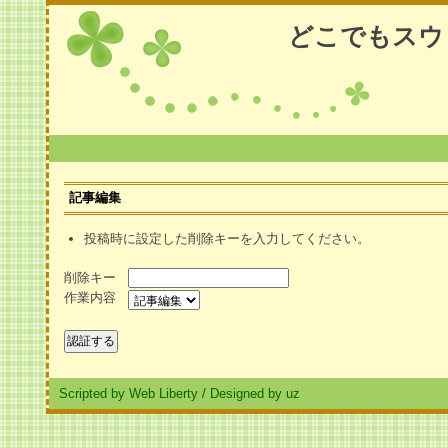
どこでもスウ
記事編集
投稿時に設定した削除キーを入力してください。
削除キー
作業内容
Scripted by Web Liberty
/
Designed by uz