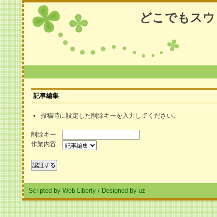
どこでもスウ
記事編集
投稿時に設定した削除キーを入力してください。
削除キー
作業内容
Scripted by Web Liberty
/
Designed by uz