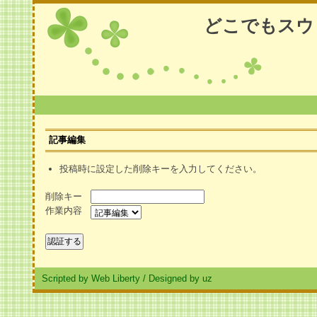
どこでもスウ
記事編集
投稿時に設定した削除キーを入力してください。
削除キー
作業内容
Scripted by Web Liberty
/
Designed by uz