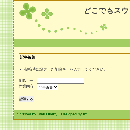
どこでもスウ
記事編集
投稿時に設定した削除キーを入力してください。
削除キー
作業内容
Scripted by Web Liberty
/
Designed by uz