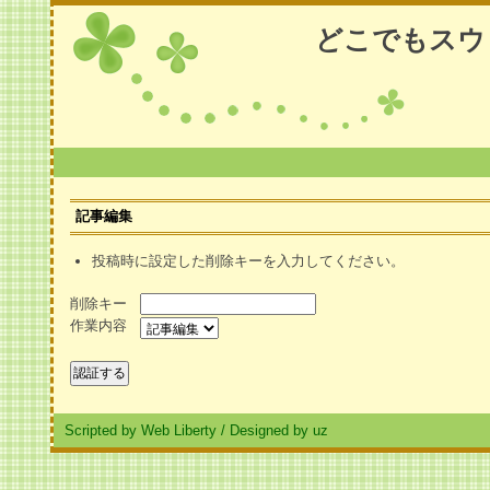
どこでもスウ
記事編集
投稿時に設定した削除キーを入力してください。
削除キー
作業内容
Scripted by Web Liberty
/
Designed by uz