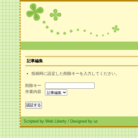
記事編集
投稿時に設定した削除キーを入力してください。
削除キー
作業内容
Scripted by Web Liberty
/
Designed by uz