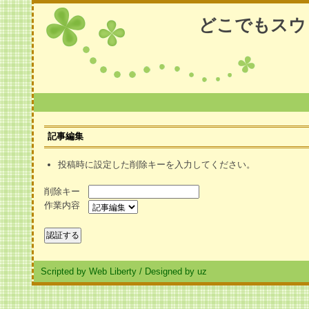
どこでもスウ
記事編集
投稿時に設定した削除キーを入力してください。
削除キー
作業内容
Scripted by Web Liberty
/
Designed by uz