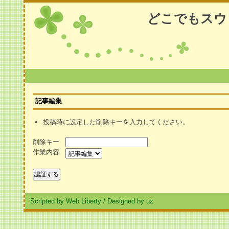
どこでもスウ
記事編集
投稿時に設定した削除キーを入力してください。
削除キー
作業内容
Scripted by Web Liberty
/
Designed by uz