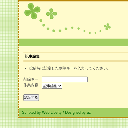
記事編集
投稿時に設定した削除キーを入力してください。
削除キー
作業内容
Scripted by Web Liberty
/
Designed by uz