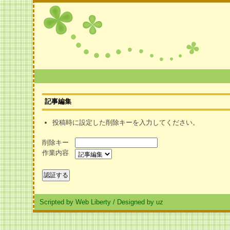
記事編集
投稿時に設定した削除キーを入力してください。
削除キー
作業内容
Scripted by Web Liberty
/
Designed by uz