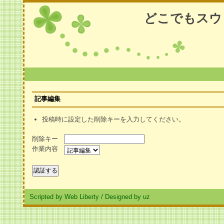
どこでもスウ
記事編集
投稿時に設定した削除キーを入力してください。
削除キー
作業内容
Scripted by Web Liberty
/
Designed by uz