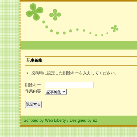
記事編集
投稿時に設定した削除キーを入力してください。
削除キー
作業内容
Scripted by Web Liberty
/
Designed by uz