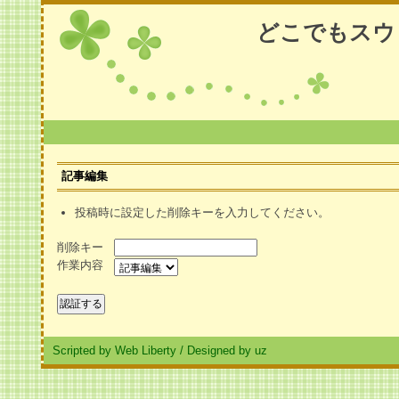
どこでもスウ
記事編集
投稿時に設定した削除キーを入力してください。
削除キー
作業内容
Scripted by Web Liberty
/
Designed by uz