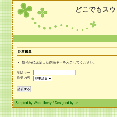
どこでもスウ
記事編集
投稿時に設定した削除キーを入力してください。
削除キー
作業内容
Scripted by Web Liberty
/
Designed by uz