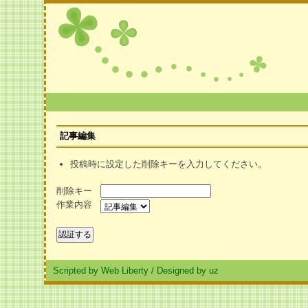
記事編集
投稿時に設定した削除キーを入力してください。
削除キー
作業内容
Scripted by Web Liberty
/
Designed by uz