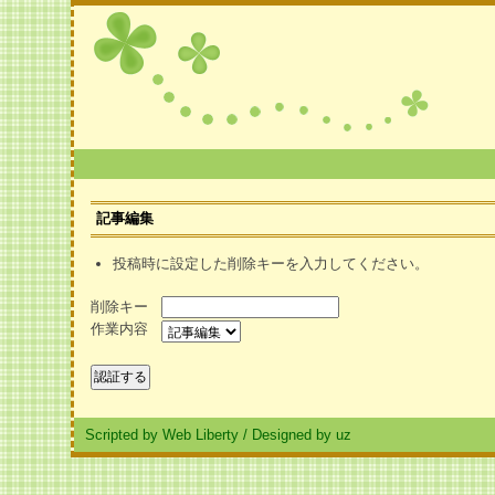
記事編集
投稿時に設定した削除キーを入力してください。
削除キー
作業内容
Scripted by Web Liberty
/
Designed by uz