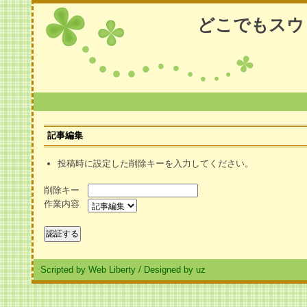
どこでもスウ
記事編集
投稿時に設定した削除キーを入力してください。
削除キー
作業内容
Scripted by Web Liberty
/
Designed by uz