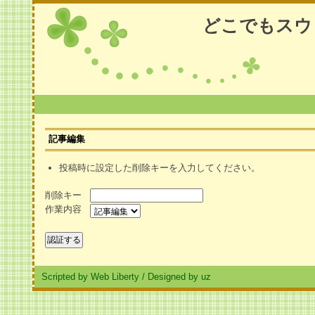
どこでもスウ
記事編集
投稿時に設定した削除キーを入力してください。
削除キー
作業内容
Scripted by Web Liberty
/
Designed by uz