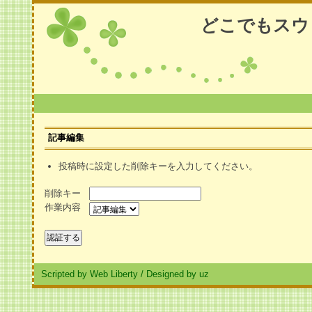
どこでもスウ
記事編集
投稿時に設定した削除キーを入力してください。
削除キー
作業内容
Scripted by Web Liberty
/
Designed by uz