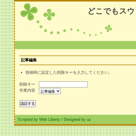
どこでもスウ
記事編集
投稿時に設定した削除キーを入力してください。
削除キー
作業内容
Scripted by Web Liberty
/
Designed by uz