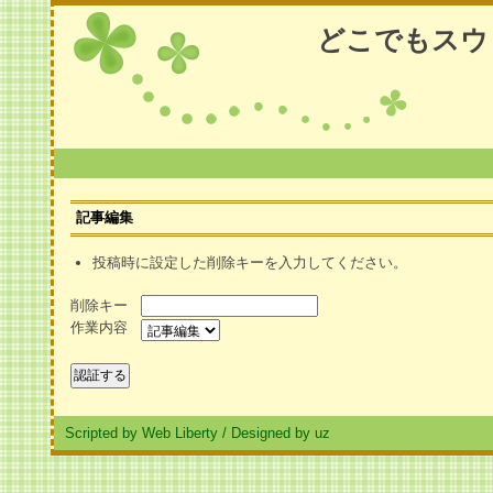
どこでもスウ
記事編集
投稿時に設定した削除キーを入力してください。
削除キー
作業内容
Scripted by Web Liberty
/
Designed by uz