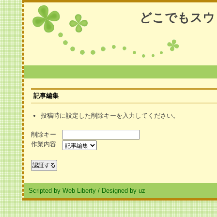
どこでもスウ
記事編集
投稿時に設定した削除キーを入力してください。
削除キー
作業内容
Scripted by Web Liberty
/
Designed by uz